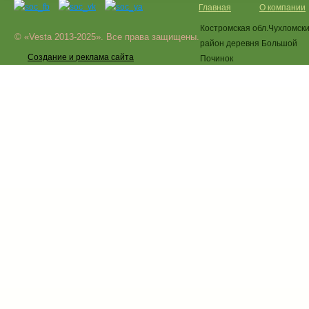
Главная
О компании
Костромская обл.Чухломск
© «Vesta 2013-2025». Все права защищены.
район деревня Большой
Создание и реклама сайта
Починок