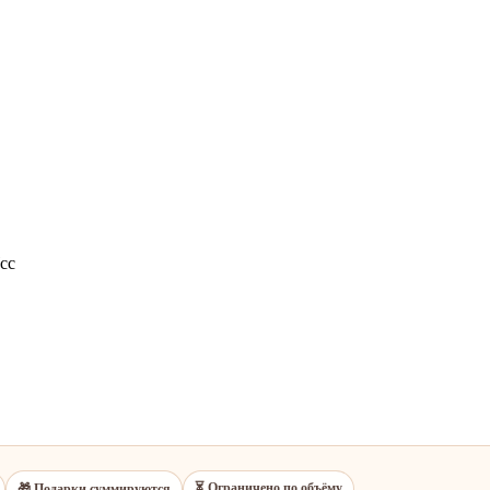
cc
⏳ Ограничено по объёму
🎁 Подарки суммируются