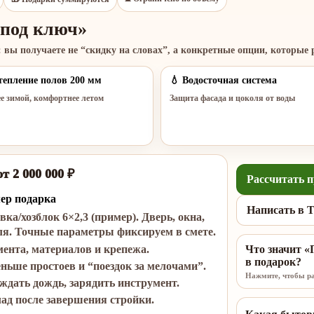
«под ключ»
 вы получаете не “скидку на словах”, а конкретные опции, которые 
тепление полов 200 мм
💧 Водосточная система
е зимой, комфортнее летом
Защита фасада и цоколя от воды
т 2 000 000 ₽
Рассчитать п
ер подарка
Написать в T
вка/хозблок
6×2,3
(пример). Дверь, окна,
ля. Точные параметры фиксируем в смете.
мента, материалов и крепежа.
Что значит «
в подарок?
еньше простоев и “поездок за мелочами”.
Нажмите, чтобы р
еждать дождь, зарядить инструмент.
лад после завершения стройки.