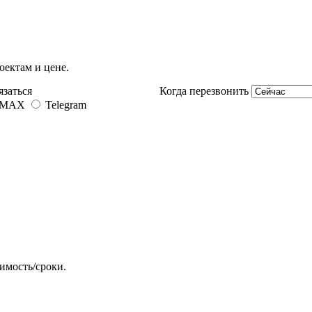
оектам и цене.
язаться
Когда перезвонить
MAX
Telegram
имость/сроки.