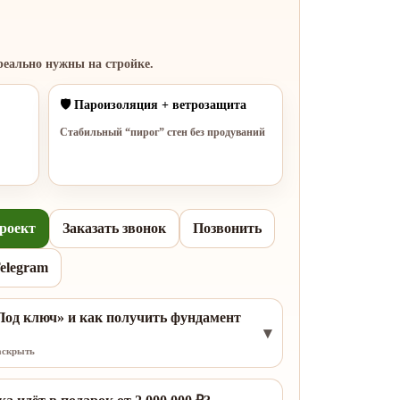
реально нужны на стройке.
🛡️ Пароизоляция + ветрозащита
Стабильный “пирог” стен без продуваний
роект
Заказать звонок
Позвонить
elegram
Под ключ» и как получить фундамент
аскрыть