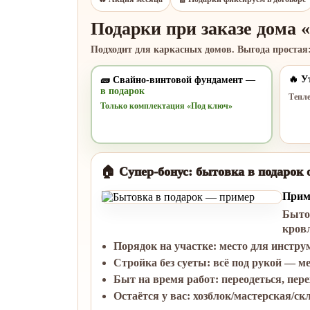
Подарки при заказе дома 
Подходит для
каркасных
домов. Выгода простая:
🔥 У
🧱 Свайно-винтовой фундамент —
в подарок
Тепле
Только комплектация «Под ключ»
🏠 Супер-бонус: бытовка в подарок о
Прим
Быто
кров
Порядок на участке
: место для инстру
Стройка без суеты
: всё под рукой — м
Быт на время работ
: переодеться, пер
Остаётся у вас
: хозблок/мастерская/ск