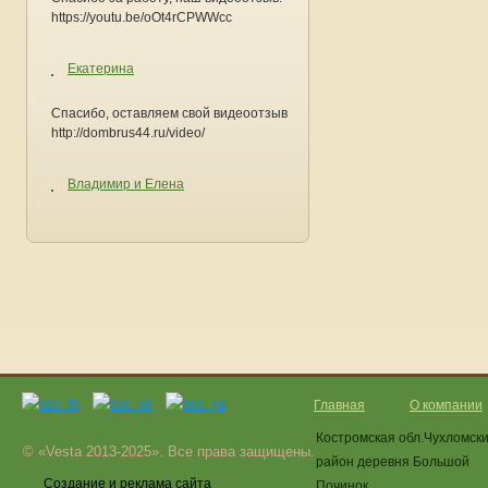
https://youtu.be/oOt4rCPWWcc
Екатерина
Спасибо, оставляем свой видеоотзыв
http://dombrus44.ru/video/
Владимир и Елена
Главная
О компании
Костромская обл.Чухломск
© «Vesta 2013-2025». Все права защищены.
район деревня Большой
Создание и реклама сайта
Починок